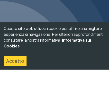
decrease line he
invert colors
gray hues
Questo sito web utilizza i cookie per offrire una migliore
big cursor
esperienza di navigazione. Per ulteriori approfondimenti
consultare la nostra informativa:
Informativa sui
reading guide
Cookies
underline links
accessibility_new
Accetto
disable animati
home
/
tecnologie
/
iot
/
IoT