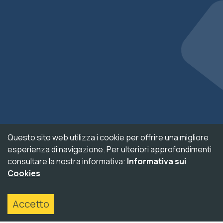
decrease text si
increase text sp
decrease text s
increase line he
decrease line he
invert colors
gray hues
Questo sito web utilizza i cookie per offrire una migliore
big cursor
esperienza di navigazione. Per ulteriori approfondimenti
consultare la nostra informativa:
Informativa sui
reading guide
Cookies
underline links
accessibility_new
Accetto
disable animati